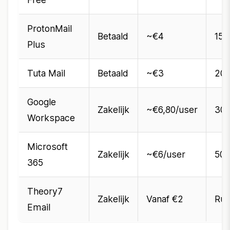
ProtonMail
Betaald
~€4
15 
Plus
Tuta Mail
Betaald
~€3
20 
Google
Zakelijk
~€6,80/user
30 
Workspace
Microsoft
Zakelijk
~€6/user
50 
365
Theory7
Zakelijk
Vanaf €2
Ru
Email