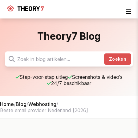
Theory7 Blog
Zoeken
Stap-voor-stap uitleg
Screenshots & video's
24/7 beschikbaar
Home
/
Blog
/
Webhosting
/
Beste email provider Nederland [2026]