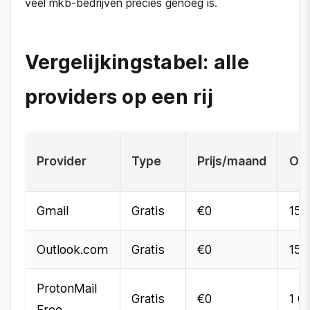
veel mkb-bedrijven precies genoeg is.
Vergelijkingstabel: alle
providers op een rij
Provider
Type
Prijs/maand
Ops
Gmail
Gratis
€0
15 
Outlook.com
Gratis
€0
15 
ProtonMail
Gratis
€0
1 G
Free