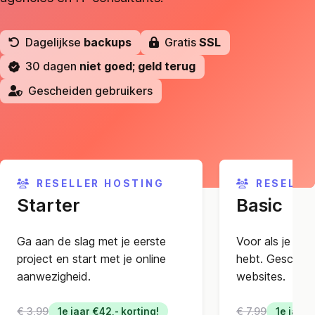
Dagelijkse
backups
Gratis
SSL
30 dagen
niet goed; geld terug
Gescheiden gebruikers
RESELLER HOSTING
RESELLE
Starter
Basic
Ga aan de slag met je eerste
Voor als je net
project en start met je online
hebt. Geschikt
aanwezigheid.
websites.
€ 3,99
€ 7,99
1e jaar €42,- korting!
1e jaar 