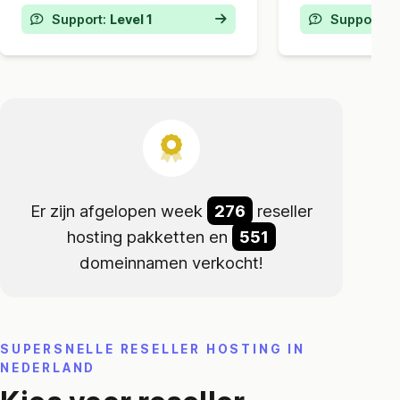
Backups:
1 tot 3 keer
per dag
Backups:
1 
Support:
Level 1
Support:
L
DDOS en malware
beveiliging
DDOS en ma
Er zijn afgelopen week
276
reseller
hosting pakketten en
551
domeinnamen verkocht!
SUPERSNELLE RESELLER HOSTING IN
NEDERLAND