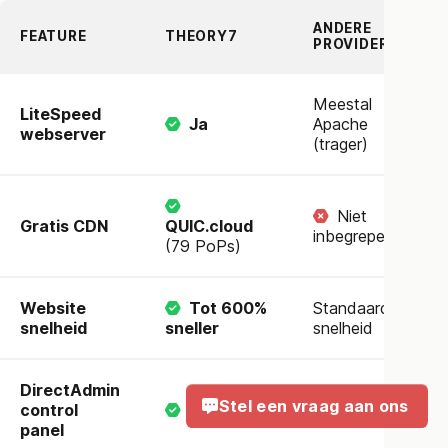
ANDERE
FEATURE
THEORY7
PROVIDERS
Meestal
LiteSpeed
Ja
Apache
webserver
(trager)
Niet
Gratis CDN
QUIC.cloud
inbegrepen
(79 PoPs)
Website
Tot 600%
Standaard
snelheid
sneller
snelheid
DirectAdmin
Stel een vraag aan ons
control
Ja
Ja
panel