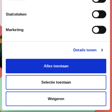
Statistieken
Marketing
Groen
Details tonen
en duurzaam gehost.
Alles toestaan
Selectie toestaan
99.9%+
jouwwebsite.nl
100%
uptime
Weigeren
garantie.