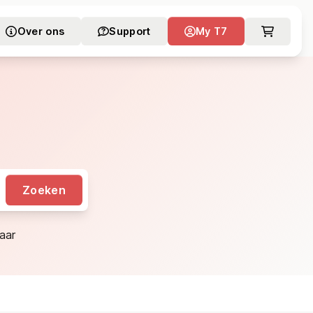
Over ons
Support
My T7
Zoeken
aar