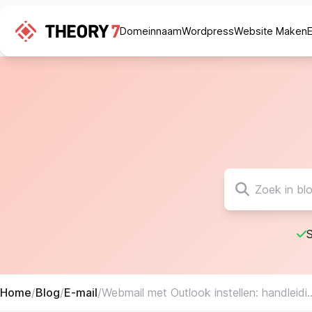
Domeinnaam
Wordpress
Website Maken
S
Home
/
Blog
/
E-mail
/
Webmail met Outlook instellen: handleidi..