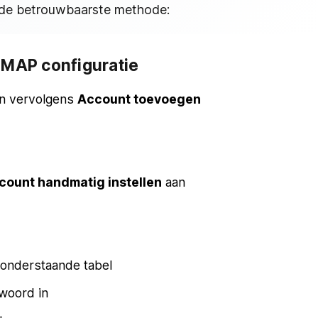
s de betrouwbaarste methode:
IMAP configuratie
n vervolgens
Account toevoegen
account handmatig instellen
aan
s onderstaande tabel
woord in