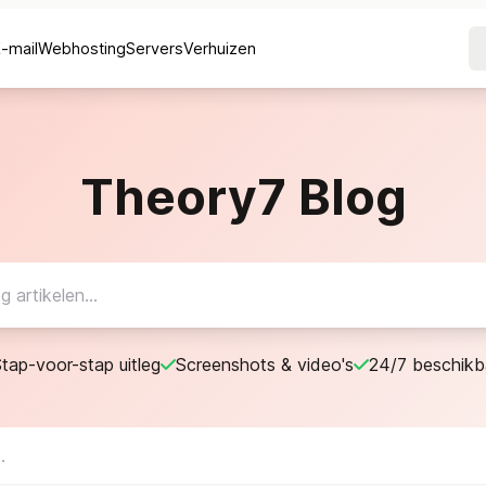
E-mail
Webhosting
Servers
Verhuizen
Theory7 Blog
tap-voor-stap uitleg
Screenshots & video's
24/7 beschikb
.