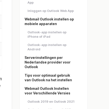
App
Inloggen op Outlook Web App
Webmail Outlook instellen op
mobiele apparaten
Outlook-app instellen op
iPhone of iPad
Outlook-app instellen op
Android
Serverinstellingen per
Nederlandse provider voor
Outlook
Tips voor optimaal gebruik
m
van Outlook na het instellen
e
Webmail Outlook Instellen
voor Verschillende Versies
Outlook 2019 en Outlook 2021