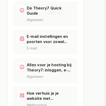
De Theory7 Quick
Guide
Algemeen
E-mail instellingen en
poorten voor zowel
IMAP, POP3 en SMTP.
E-mail
Alles voor je hosting bij
Theory7: inloggen, e-
mail, domein,
Algemeen
WordPress & support
Hoe verhuis je je
website met
Installatron naar
Webhosting