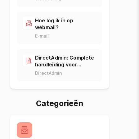
Theory7?
Hoe log ik in op
webmail?
E-mail
DirectAdmin: Complete
handleiding voor
beginners
DirectAdmin
Categorieën