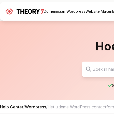
Domeinnaam
Wordpress
Website Maken
Ho
S
Help Center
/
Wordpress
/
Het ultieme WordPress contactform