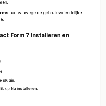
eren.
rms
aan vanwege de gebruiksvriendelijke
ie.
ct Form 7 installeren en
n
d.
e plugin
.
lik op
Nu installeren
.