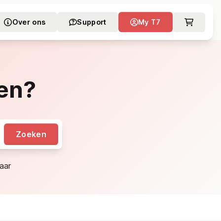
Over ons
Support
My T7
en?
Zoeken
aar