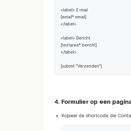
<label> E-mail
[email* email] 
</label>
<label> Bericht
[textarea* bericht] 
</label>
[submit "Verzenden"]
4.
Formulier op een pagin
Kopieer de shortcode die Contac