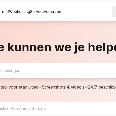
E-mail
Webhosting
Servers
Verhuizen
e kunnen we je help
tap-voor-stap uitleg
Screenshots & video's
24/7 beschikb
ulier: Een complete gids