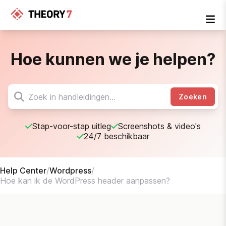
Hoe kunnen we je helpen?
Zoeken
Stap-voor-stap uitleg
Screenshots & video's
24/7 beschikbaar
Help Center
/
Wordpress
/
Hoe kan ik de WordPress header aanpassen?