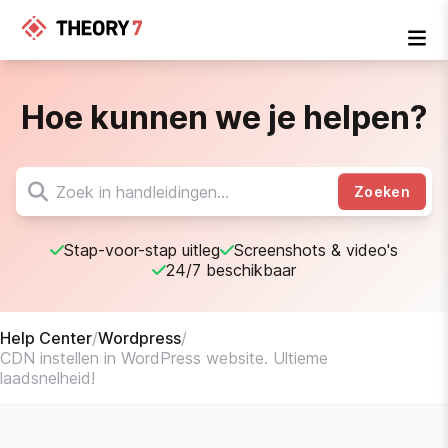
Hoe kunnen we je helpen?
Zoeken
Stap-voor-stap uitleg
Screenshots & video's
24/7 beschikbaar
Help Center
/
Wordpress
/
CDN instellen in WordPress website. Ultieme
laadsnelheid!