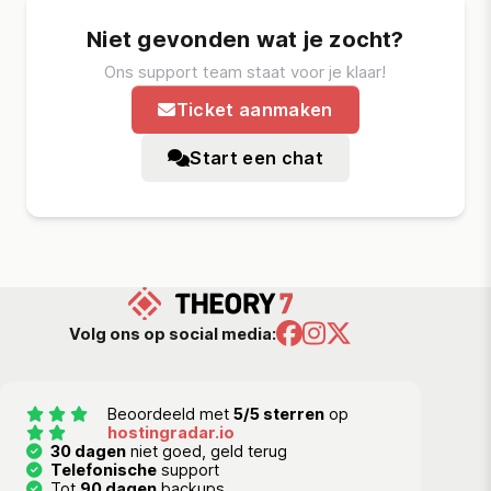
Niet gevonden wat je zocht?
Ons support team staat voor je klaar!
Ticket aanmaken
Start een chat
Volg ons op social media:
Beoordeeld met
5/5 sterren
op
hostingradar.io
30 dagen
niet goed, geld terug
Telefonische
support
Tot
90 dagen
backups