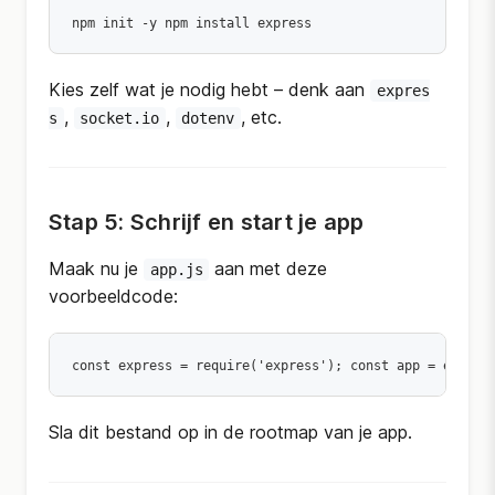
npm init -y npm install express 
Kies zelf wat je nodig hebt – denk aan
expres
,
,
, etc.
s
socket.io
dotenv
Stap 5: Schrijf en start je app
Maak nu je
aan met deze
app.js
voorbeeldcode:
const express = require('express'); const app = expres
Sla dit bestand op in de rootmap van je app.