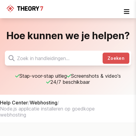
Hoe kunnen we je helpen?
Zoeken
Stap-voor-stap uitleg
Screenshots & video's
24/7 beschikbaar
Help Center
/
Webhosting
/
Node.js applicatie installeren op goedkope
webhosting