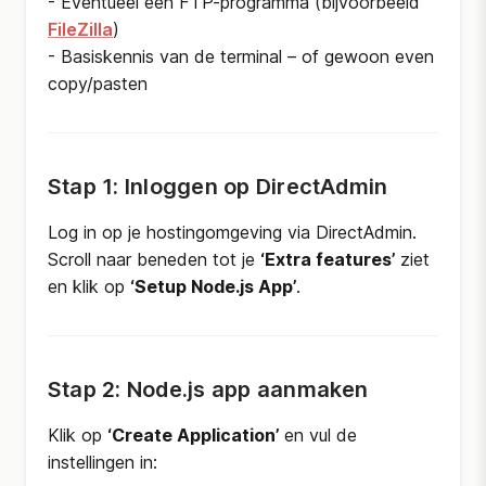
- Eventueel een FTP-programma (bijvoorbeeld
FileZilla
)
- Basiskennis van de terminal – of gewoon even
copy/pasten
Stap 1: Inloggen op DirectAdmin
Log in op je hostingomgeving via DirectAdmin.
Scroll naar beneden tot je
‘Extra features’
ziet
en klik op
‘Setup Node.js App’
.
Stap 2: Node.js app aanmaken
Klik op
‘Create Application’
en vul de
instellingen in: