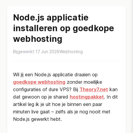
Node.js applicatie
installeren op goedkope
webhosting
Bijgewerkt 17 Jun 2026
Webhosting
Wil jij een Node.js applicatie draaien op
goedkope webhosting
zonder moeilijke
configuraties of dure VPS? Bij
Theory7.net
kan
dat gewoon op je shared
hostingpakket
. In dit
artikel leg ik je uit hoe je binnen een paar
minuten live gaat – zelfs als je nog nooit met
Node.js gewerkt hebt.