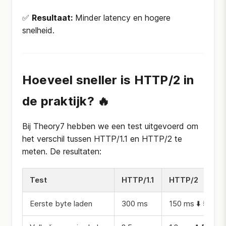
✅
Resultaat:
Minder latency en hogere
snelheid.
Hoeveel sneller is HTTP/2 in
de praktijk? 🔥
Bij Theory7 hebben we een test uitgevoerd om
het verschil tussen HTTP/1.1 en HTTP/2 te
meten. De resultaten:
Test
HTTP/1.1
HTTP/2
Eerste byte laden
300 ms
150 ms ⬇️
50% s