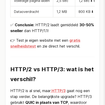
Volledige pagina laden
2,5 sec
1,2 sec ⬇️
52% sn
Dataoverdracht
1,2 MB
800 KB ⬇️
33% m
✅
Conclusie:
HTTP/2 laadt gemiddeld
30-50%
sneller
dan HTTP/1.1!
👉 Test je eigen website met een
gratis
snelheidstest
en zie direct het verschil.
HTTP/2 vs HTTP/3: wat is het
verschil?
HTTP/2 is al snel, maar
HTTP/3
gaat nog een
stap verder. De belangrijkste upgrade? HTTP/3
gebruikt
QUIC in plaats van TCP
, waardoor