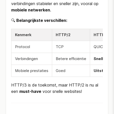
verbindingen stabieler en sneller zijn, vooral op
mobiele netwerken
.
🔍
Belangrijkste verschillen:
Kenmerk
HTTP/2
HTTP/3
Protocol
TCP
QUIC
Verbindingen
Betere efficiëntie
Snellere 
Mobiele prestaties
Goed
Uitsteken
HTTP/3 is de toekomst, maar HTTP/2 is nu al
een
must-have
voor snelle websites!