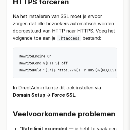
HTTPS forceren
Na het installeren van SSL moet je ervoor
zorgen dat alle bezoekers automatisch worden
doorgestuurd van HTTP naar HTTPS. Voeg het
volgende toe aan je
bestand:
.htaccess
RewriteEngine On

RewriteCond %{HTTPS} off

RewriteRule ^(.*)$ https://%{HTTP_HOST}%{REQUEST_URI} 
In DirectAdmin kun je dit ook instellen via
Domain Setup → Force SSL
.
Veelvoorkomende problemen
"Rate limit exceeded
— je hebt te vaak een