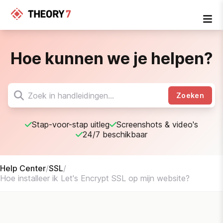
Hoe kunnen we je helpen?
Zoeken
Stap-voor-stap uitleg
Screenshots & video's
24/7 beschikbaar
Help Center
/
SSL
/
Hoe installeer ik Let's Encrypt SSL op mijn website?