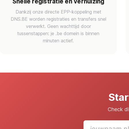
Snelle registratie en verhuizing
Dankzij onze directe EPP-koppeling met
DNS.BE worden registraties en transfers snel
verwerkt. Geen wachttijd door
tussenstappen: je .be domein is binnen
minuten actief.
Sta
Check di