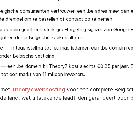
lgische consumenten vertrouwen een .be adres meer dan ee
 de drempel om te bestellen of contact op te nemen.
 domein geeft een sterk geo-targeting signaal aan Google 
jnt eerder in Belgische zoekresultaten.
te
— in tegenstelling tot .eu mag iedereen een .be domein reg
nder Belgische vestiging.
— een .be domein bij Theory7 kost slechts €0,85 per jaar. E
 tot een markt van 11 miljoen inwoners.
n met
Theory7 webhosting
voor een complete Belgis
derland, wat uitstekende laadtijden garandeert voor 