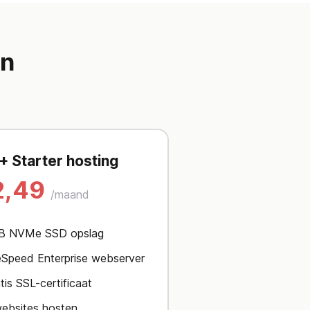
en
 + Starter hosting
2,49
/maand
B NVMe SSD opslag
eSpeed Enterprise webserver
tis SSL-certificaat
ebsites hosten