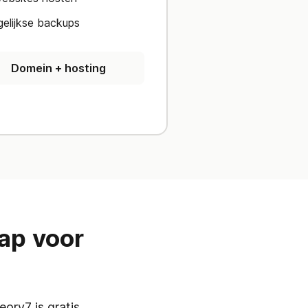
elijkse backups
Domein + hosting
ap voor
ory7 is gratis,