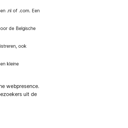
n .nl of .com. Een
voor de Belgische
istreren, ook
en kleine
che webpresence.
bezoekers uit de