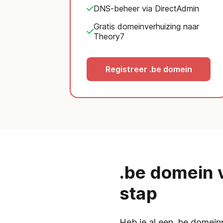
DNS-beheer via DirectAdmin
Gratis domeinverhuizing naar
Theory7
Registreer .be domein
.be domein 
stap
Heb je al een .be domein