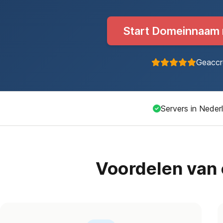
Start Domeinnaam r
Geaccre
Servers in Neder
Voordelen van 