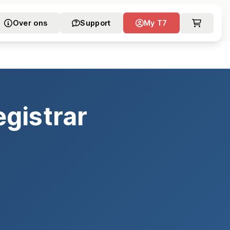
Over ons
Support
My T7
gistrar