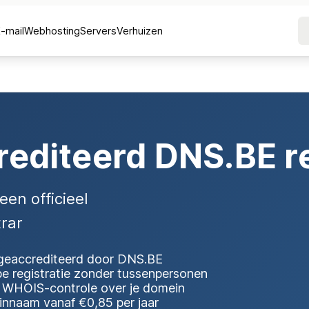
E-mail
Webhosting
Servers
Verhuizen
rediteerd DNS.BE re
een officieel
rar
 geaccrediteerd door DNS.BE
be registratie zonder tussenpersonen
e WHOIS-controle over je domein
innaam vanaf €0,85 per jaar