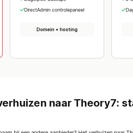
DirectAdmin controlepaneel
Dag
Domein + hosting
verhuizen naar Theory7: st
naam bij een andere aanbieder? Het verhuizen naar The