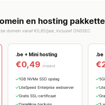
domein en hosting pakkett
.be domein vanaf €0,85/jaar, inclusief DNSSEC
.be + Mini hosting
.be
€0,49
€
/maand
1GB NVMe SSD opslag
5G
LiteSpeed Enterprise webserver
Lit
Gratis SSL-certificaat
Gra
Dagelijkse backups
3 w