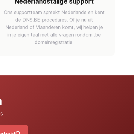
Nederlandstalige support
Ons supportteam spreekt Nederlands en kent
de DNS.BE-procedures. Of je nu uit
Nederland of Vlaanderen komt, wij helpen je
in je eigen taal met alle vragen rondom .be
domeinregistratie.
m
is
arheid