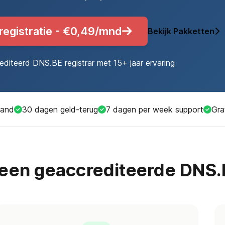
egistratie - €0,49/mnd
Bekijk Pakketten
diteerd DNS.BE registrar met 15+ jaar ervaring
land
30 dagen geld-terug
7 dagen per week support
Gra
een geaccrediteerde DNS.B