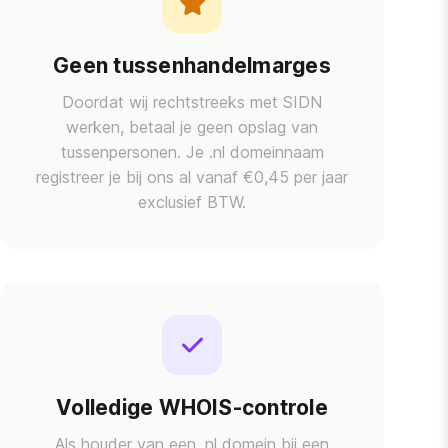
Geen tussenhandelmarges
Doordat wij rechtstreeks met SIDN
werken, betaal je geen opslag van
tussenpersonen. Je .nl domeinnaam
registreer je bij ons al vanaf €0,45 per jaar
exclusief BTW.
Volledige WHOIS-controle
Als houder van een .nl domein bij een