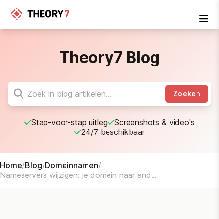
Theory7 Blog
Zoeken
Stap-voor-stap uitleg
Screenshots & video's
24/7 beschikbaar
Home
/
Blog
/
Domeinnamen
/
Nameservers wijzigen: je domein naar and...