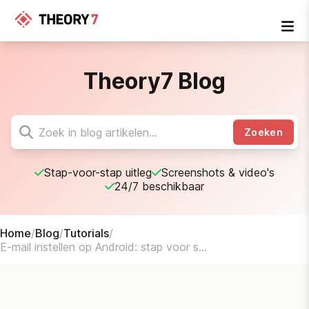
Theory7 Blog
Zoeken
Stap-voor-stap uitleg
Screenshots & video's
24/7 beschikbaar
Home
/
Blog
/
Tutorials
/
E-mail instellen op Android: stap voor s...