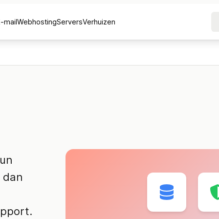
E-mail
Webhosting
Servers
Verhuizen
hun
 dan
pport.