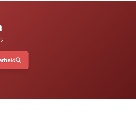
m
is
arheid