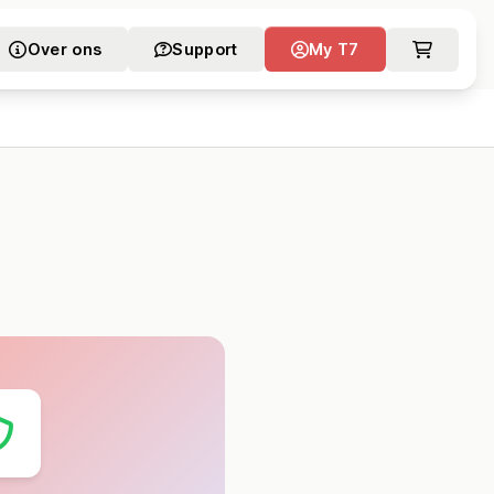
Over ons
Support
My T7