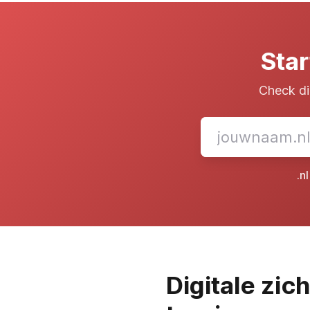
Sta
Check di
.n
Digitale zic