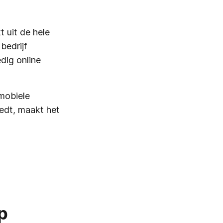
 uit de hele
bedrijf
dig online
mobiele
iedt, maakt het
p