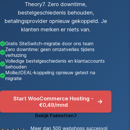
Theory7. Zero downtime,
bestelgeschiedenis behouden,
betalingsprovider opnieuw gekoppeld. Je
klanten merken er niets van.
Gratis SiteSwitch-migratie door ons team
Zero downtime: geen omzetverlies tijdens
verhuizing
Volledige bestelgeschiedenis en klantaccounts
behouden
Mollie/iDEAL-koppeling opnieuw getest na
migratie
Start WooCommerce Hosting -
€0,49/mnd
Bekijk Pakketten
Meer dan 500 webshops succesvol