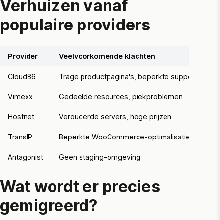
Verhuizen vanaf
populaire providers
Provider
Veelvoorkomende klachten
Ve
Cloud86
Trage productpagina's, beperkte support
L
Vimexx
Gedeelde resources, piekproblemen
Ge
Hostnet
Verouderde servers, hoge prijzen
Mo
TransIP
Beperkte
WooCommerce
-optimalisatie
Li
Antagonist
Geen staging-omgeving
St
Wat wordt er precies
gemigreerd?