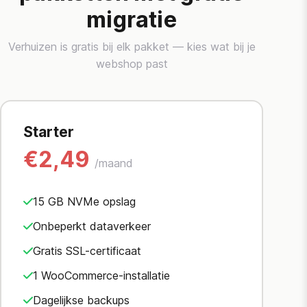
migratie
Verhuizen is gratis bij elk pakket — kies wat bij je
webshop past
Starter
€2,49
/maand
15 GB NVMe opslag
Onbeperkt dataverkeer
Gratis SSL-certificaat
1 WooCommerce-installatie
Dagelijkse backups