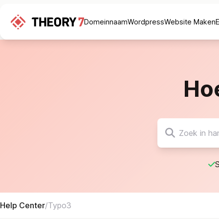
Domeinnaam
Wordpress
Website Maken
Ho
S
Help Center
/
Typo3