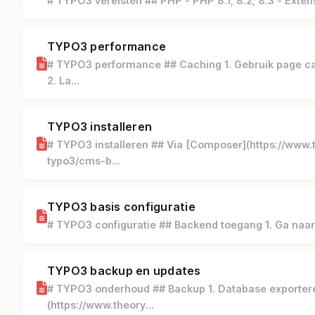
# TYPO3 vereisten ## PHP - PHP 8.1, 8.2, 8.3 - Exten
TYPO3 performance
# TYPO3 performance ## Caching 1. Gebruik page ca
2. La...
TYPO3 installeren
# TYPO3 installeren ## Via [Composer](https://www.
typo3/cms-b...
TYPO3 basis configuratie
# TYPO3 configuratie ## Backend toegang 1. Ga naar /t
TYPO3 backup en updates
# TYPO3 onderhoud ## Backup 1. Database exporter
(https://www.theory...