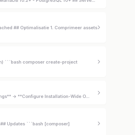
- MariaDB 10.2+ - PostgreSQL 10+ ## Serve...
ched ## Optimalisatie 1. Comprimeer assets
h) ```bash composer create-project
ngs** → **Configure Installation-Wide O...
 ## Updates ```bash [composer]