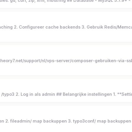
sies: gd, curl, zip, xml, mbstring ## Database - MySQL 5.7.9+ 
ching 2. Configureer cache backends 3. Gebruik Redis/Memca
theory7.net/support/nl/vps-server/composer-gebruiken-via-ss
ypo3 2. Log in als admin ## Belangrijke instellingen 1. **Setti
en 2. fileadmin/ map backuppen 3. typo3conf/ map backuppen