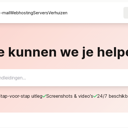
E-mail
Webhosting
Servers
Verhuizen
e kunnen we je help
tap-voor-stap uitleg
Screenshots & video's
24/7 beschikb