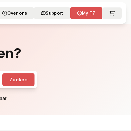
Over ons
Support
My T7
en?
Zoeken
aar