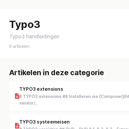
Typo3
Typo3 handleidingen
6 artikelen
Artikelen in deze categorie
TYPO3 extensions
# TYPO3 extensions ## Installeren via [Composer](h
vendor/...
TYPO3 systeemeisen