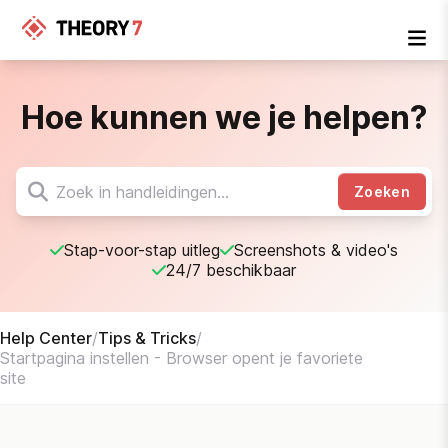
Hoe kunnen we je helpen?
Zoeken
Stap-voor-stap uitleg
Screenshots & video's
24/7 beschikbaar
Help Center
/
Tips & Tricks
/
Startpagina instellen - Browser opent je favoriete
site