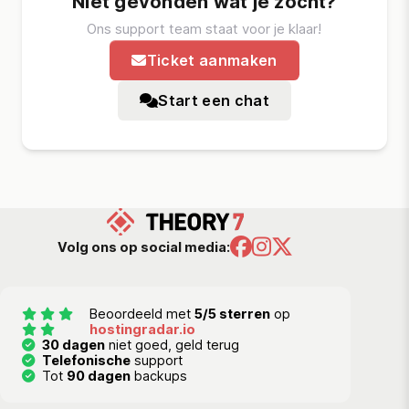
Niet gevonden wat je zocht?
Ons support team staat voor je klaar!
Ticket aanmaken
Start een chat
Volg ons op social media:
Beoordeeld met
5/5 sterren
op
hostingradar.io
30 dagen
niet goed, geld terug
Telefonische
support
Tot
90 dagen
backups