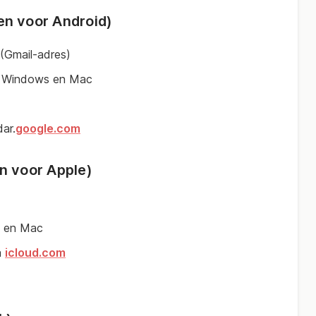
n voor Android)
(Gmail-adres)
d, Windows en Mac
ar.
google.com
n voor Apple)
d en Mac
a
icloud.com