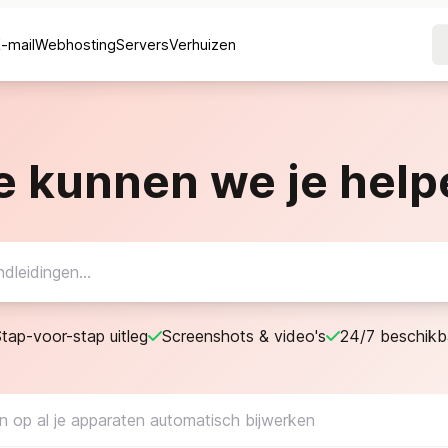
E-mail
Webhosting
Servers
Verhuizen
e kunnen we je help
tap-voor-stap uitleg
Screenshots & video's
24/7 beschikb
 op al je apparaten automatisch bijwerken