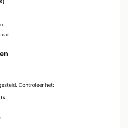
k)
en
mail
len
esteld. Controleer het:
nts
e