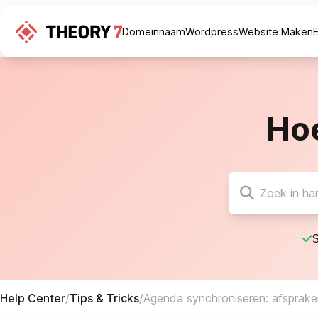
Domeinnaam
Wordpress
Website Maken
Ho
S
Help Center
/
Tips & Tricks
/
Agenda synchroniseren: afspraken