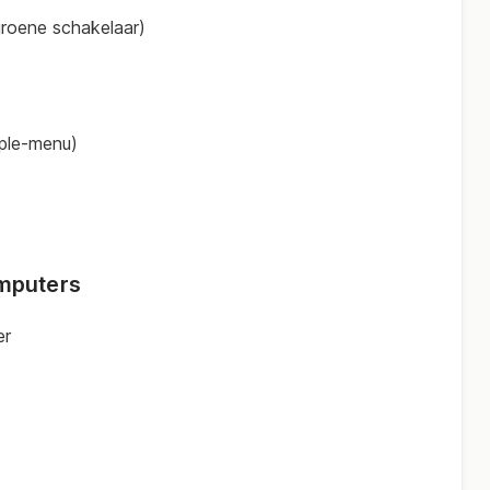
roene schakelaar)
ple-menu)
mputers
er