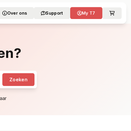
Over ons
Support
My T7
en?
Zoeken
aar