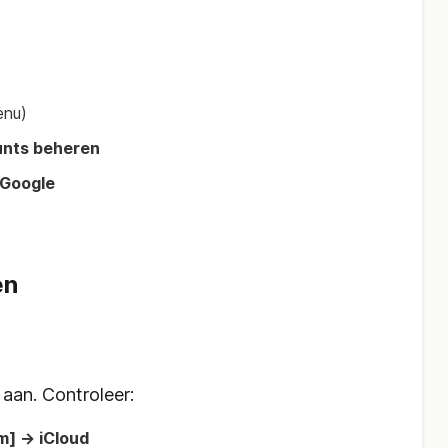
enu)
nts beheren
 Google
en
aan. Controleer:
am] → iCloud