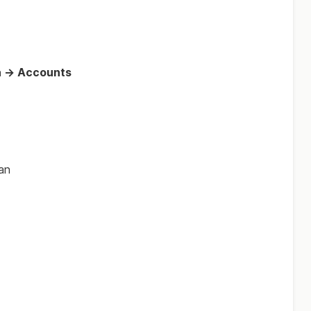
a → Accounts
an