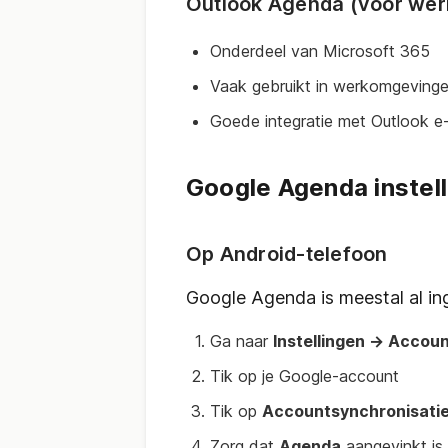
Outlook Agenda (voor wer
Onderdeel van Microsoft 365
Vaak gebruikt in werkomgeving
Goede integratie met Outlook e-
Google Agenda instel
Op Android-telefoon
Google Agenda is meestal al ing
Ga naar
Instellingen → Accou
Tik op je Google-account
Tik op
Accountsynchronisati
Zorg dat
Agenda
aangevinkt is