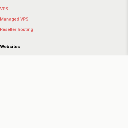
VPS
Managed VPS
Reseller hosting
Websites
Website maken
Website verhuizen
Support
Help Center
Ticket openen
Klantenpaneel