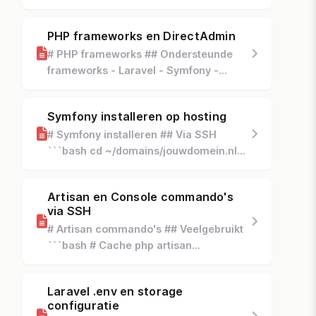
server/composer-gebruiken-via-ssh)
voor Laravel ## Composer commando's
PHP frameworks en DirectAdmin
```bash # Dependencies installer...
# PHP frameworks ## Ondersteunde
frameworks - Laravel - Symfony -
CodeIgniter - Slim - Lumen ##
Configuratie 1. [SSH toegang]
Symfony installeren op hosting
(https://www.theory7.net/suppo...
# Symfony installeren ## Via SSH
```bash cd ~/domains/jouwdomein.nl
[composer]
(https://www.theory7.net/support/nl/vps-
Artisan en Console commando's
server/composer-gebruiken-via-ssh)
via SSH
cr...
# Artisan commando's ## Veelgebruikt
```bash # Cache php artisan
cache:clear php artisan config:cache
php artisan route:cache php artisan
Laravel .env en storage
view:cache # Data...
configuratie