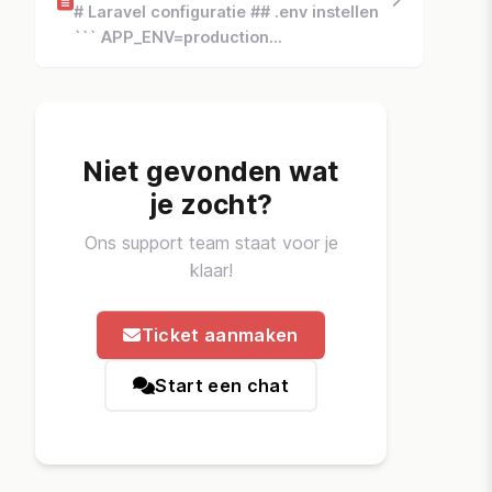
# Laravel configuratie ## .env instellen
``` APP_ENV=production
APP_DEBUG=false
APP_URL=https://jouwdomein.nl
DB_HOST=localhost
DB_DATABASE=je_database DB_...
Niet gevonden wat
je zocht?
Ons support team staat voor je
klaar!
Ticket aanmaken
Start een chat