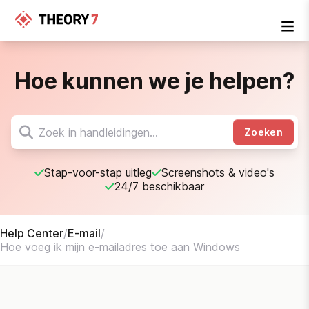
Hoe kunnen we je helpen?
Zoeken
Stap-voor-stap uitleg
Screenshots & video's
24/7 beschikbaar
Help Center
/
E-mail
/
Hoe voeg ik mijn e-mailadres toe aan Windows