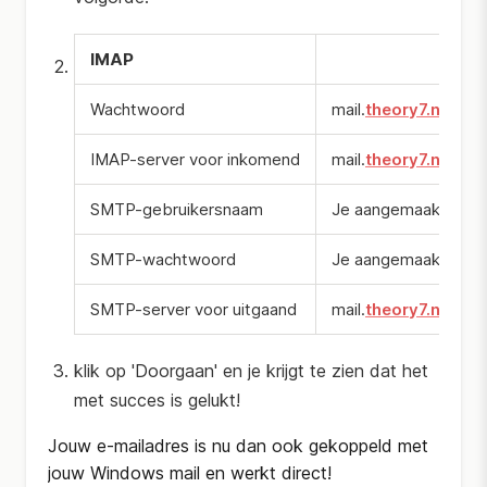
IMAP
Wachtwoord
mail.
theory7.net
IMAP-server voor inkomend
mail.
theory7.net
| P
SMTP-gebruikersnaam
Je aangemaakte e-m
SMTP-wachtwoord
Je aangemaakte wa
SMTP-server voor uitgaand
mail.
theory7.net
| P
klik op 'Doorgaan' en je krijgt te zien dat het
met succes is gelukt!
Jouw e-mailadres is nu dan ook gekoppeld met
jouw Windows mail en werkt direct!