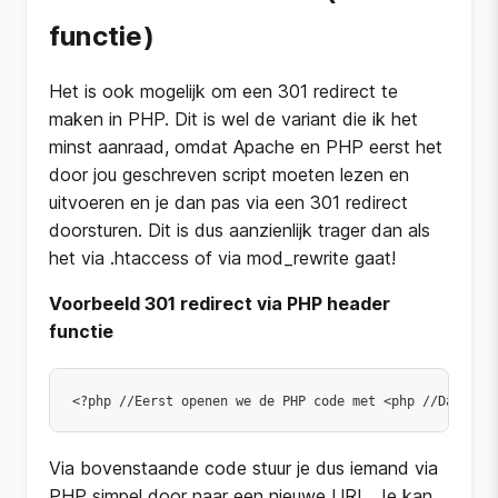
functie)
Het is ook mogelijk om een 301 redirect te
maken in PHP. Dit is wel de variant die ik het
minst aanraad, omdat Apache en PHP eerst het
door jou geschreven script moeten lezen en
uitvoeren en je dan pas via een 301 redirect
doorsturen. Dit is dus aanzienlijk trager dan als
het via .htaccess of via mod_rewrite gaat!
Voorbeeld 301 redirect via PHP header
functie
<?php 
//Eerst openen we de PHP code met <php 
//Daarna 
Via bovenstaande code stuur je dus iemand via
PHP simpel door naar een nieuwe URL. Je kan