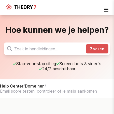
Hoe kunnen we je helpen?
Zoeken
Stap-voor-stap uitleg
Screenshots & video's
24/7 beschikbaar
Help Center
/
Domeinen
/
Email score testen: controleer of je mails aankomen