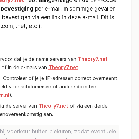
n
bevestiging
per e-mail. In sommige gevallen
bevestigen via een link in deze e-mail. Dit is
.com, .net, etc.).
ervoor dat je de name servers van
Theory7.net
t of in de e-mails van
Theory7.net
.
s
: Controleer of je je IP-adressen correct overneemt
steld voor subdomeinen of andere diensten
m.nl
).
 via de server van
Theory7.net
of via een derde
dienovereenkomstig aan.
ij voorkeur buiten piekuren, zodat eventuele