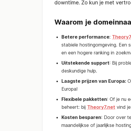
downtime. Zo kun je met vertr
Waarom je domeinnaa
Betere performance
:
Theory7
stabiele hostingomgeving. Een 
en een hogere ranking in zoekm
Uitstekende support
: Bij prob
deskundige hulp.
Laagste prijzen van Europa:
On
Europa!
Flexibele pakketten
: Of je nu 
beheert: bij
Theory7.net
vind je
Kosten besparen
: Door over t
maandelijkse of jaarlijkse hosti