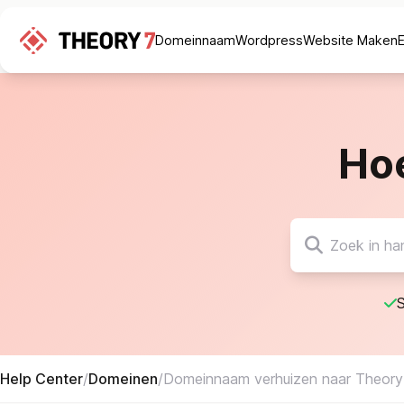
Domeinnaam
Wordpress
Website Maken
Ho
S
Help Center
/
Domeinen
/
Domeinnaam verhuizen naar Theory7.