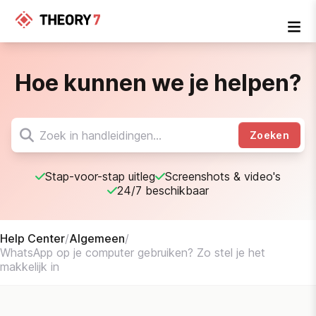
Hoe kunnen we je helpen?
Zoeken
Stap-voor-stap uitleg
Screenshots & video's
24/7 beschikbaar
Help Center
/
Algemeen
/
WhatsApp op je computer gebruiken? Zo stel je het
makkelijk in