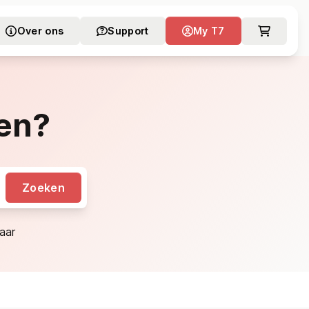
Over ons
Support
My T7
en?
Zoeken
aar