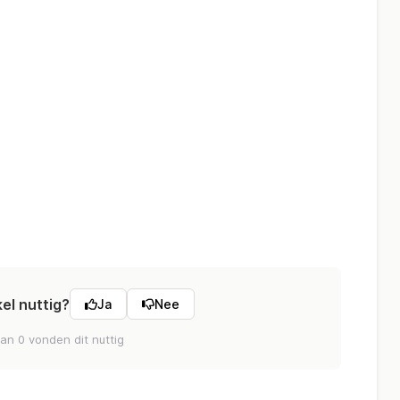
kel nuttig?
Ja
Nee
an 0 vonden dit nuttig