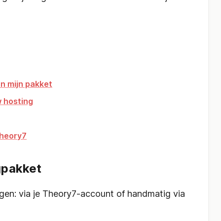
n mijn pakket
w hosting
Theory7
gpakket
gen: via je Theory7-account of handmatig via