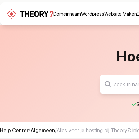
Domeinnaam
Wordpress
Website Maken
Ho
S
Help Center
/
Algemeen
/
Alles voor je hosting bij Theory7: i