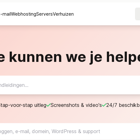
E-mail
Webhosting
Servers
Verhuizen
e kunnen we je help
tap-voor-stap uitleg
Screenshots & video's
24/7 beschikb
nloggen, e-mail, domein, WordPress & support