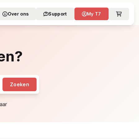
Over ons
Support
My T7
en?
Zoeken
aar