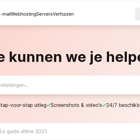
E-mail
Webhosting
Servers
Verhuizen
e kunnen we je help
tap-voor-stap uitleg
Screenshots & video's
24/7 beschikb
 Le guide ultime 2023