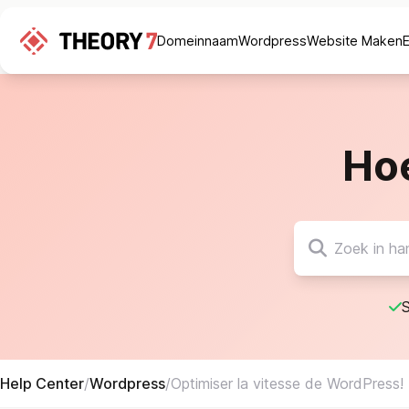
Domeinnaam
Wordpress
Website Maken
Ho
S
Help Center
/
Wordpress
/
Optimiser la vitesse de WordPress!