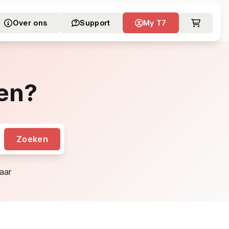
Over ons
Support
My T7
en?
Zoeken
aar