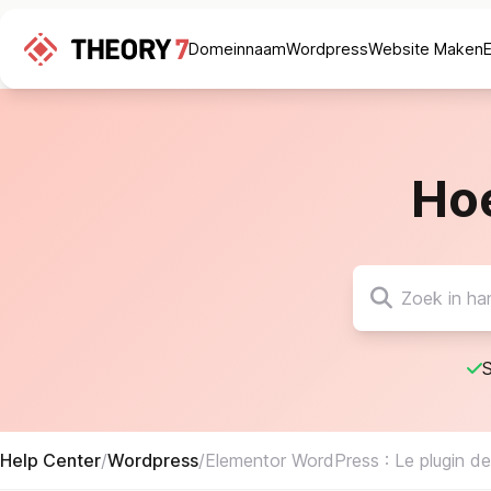
Domeinnaam
Wordpress
Website Maken
Ho
S
Help Center
/
Wordpress
/
Elementor WordPress : Le plugin de