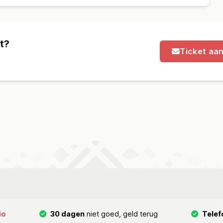
t?
Ticket aa
io
30 dagen
niet goed, geld terug
Telef