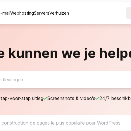
E-mail
Webhosting
Servers
Verhuizen
e kunnen we je help
tap-voor-stap uitleg
Screenshots & video's
24/7 beschikb
 construction de pages le plus populaire pour WordPress