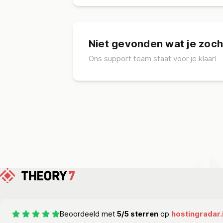
Niet gevonden wat je zoch
Ons support team staat voor je klaar!
Beoordeeld met
5/5 sterren
op
hostingradar.