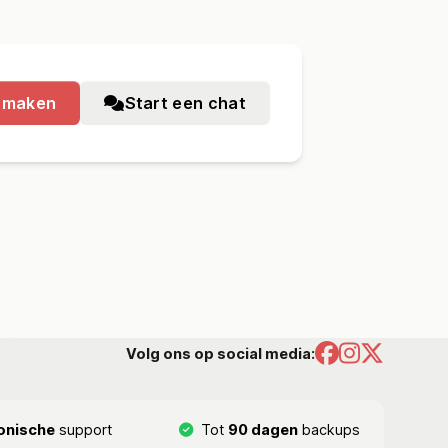
nmaken
Start een chat
Volg ons op social media:
onische
support
Tot
90 dagen
backups