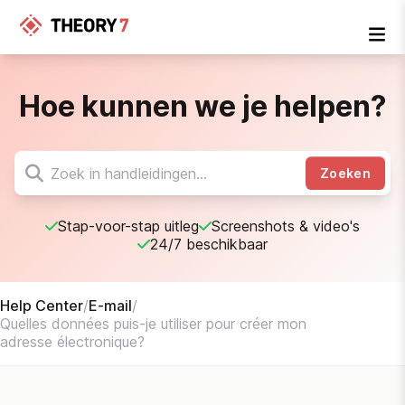
Hoe kunnen we je helpen?
Zoeken
Stap-voor-stap uitleg
Screenshots & video's
24/7 beschikbaar
Help Center
/
E-mail
/
Quelles données puis-je utiliser pour créer mon
adresse électronique?