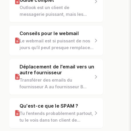
Guide complet
Outlook est un client de
messagerie puissant, mais les
problèmes de synchronisation
peuvent être frustrants. Dans cet
Conseils pour le webmail
article, nous couvrons les
Le webmail est si puissant de nos
problèmes...
jours qu’il peut presque remplacer
complètement votre client de
messagerie. De n’importe où dans
Déplacement de l'email vers un
le monde, vous pouvez en...
autre fournisseur
Transférer des emails du
fournisseur A au fournisseur B
semble difficile, mais en pratique,
c’est assez simple ! En fait, grâce à
Qu'est-ce que le SPAM ?
un outil extrêmement util...
Tu l’entends probablement partout,
tu le vois dans ton client de
messagerie et tu le lis plus souvent