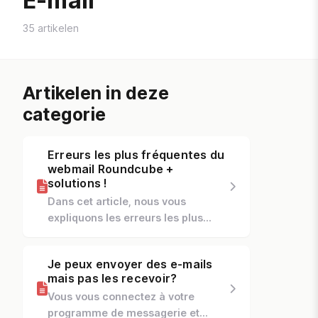
E-mail
35 artikelen
Artikelen in deze
categorie
Erreurs les plus fréquentes du
webmail Roundcube +
solutions !
Dans cet article, nous vous
expliquons les erreurs les plus
courantes du webmail Roundcube.
Nous vous dirons quel est le
Je peux envoyer des e-mails
problème et, surtout, ce que vous...
mais pas les recevoir?
Vous vous connectez à votre
programme de messagerie et