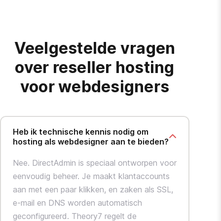
Veelgestelde vragen
over reseller hosting
voor webdesigners
Heb ik technische kennis nodig om
hosting als webdesigner aan te bieden?
Nee. DirectAdmin is speciaal ontworpen voor
eenvoudig beheer. Je maakt klantaccounts
aan met een paar klikken, en zaken als SSL,
e-mail en DNS worden automatisch
geconfigureerd. Theory7 regelt de