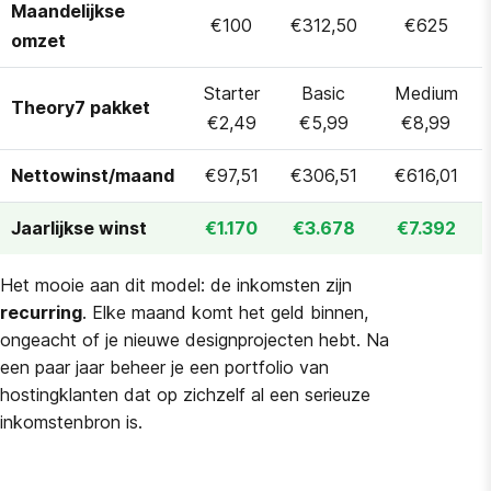
Maandelijkse
€100
€312,50
€625
omzet
Starter
Basic
Medium
Theory7 pakket
€2,49
€5,99
€8,99
Nettowinst/maand
€97,51
€306,51
€616,01
Jaarlijkse winst
€1.170
€3.678
€7.392
Het mooie aan dit model: de inkomsten zijn
recurring
. Elke maand komt het geld binnen,
ongeacht of je nieuwe designprojecten hebt. Na
een paar jaar beheer je een portfolio van
hostingklanten dat op zichzelf al een serieuze
inkomstenbron is.