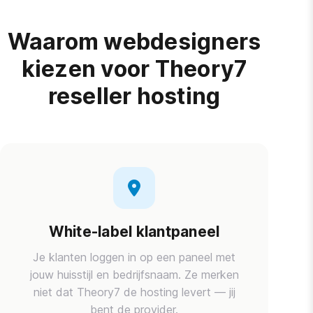
Waarom webdesigners
kiezen voor Theory7
reseller hosting
White-label klantpaneel
Je klanten loggen in op een paneel met
jouw huisstijl en bedrijfsnaam. Ze merken
niet dat Theory7 de hosting levert — jij
bent de provider.