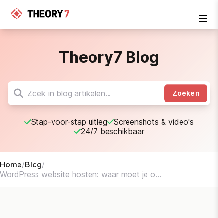
Theory7 Blog
Zoeken
Stap-voor-stap uitleg
Screenshots & video's
24/7 beschikbaar
Home
/
Blog
/
WordPress website hosten: waar moet je o...