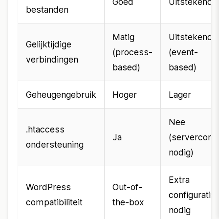
Goed
Uitstekend
bestanden
Matig
Uitstekend
Gelijktijdige
(process-
(event-
verbindingen
based)
based)
Geheugengebruik
Hoger
Lager
Nee
.htaccess
Ja
(serverconfi
ondersteuning
nodig)
Extra
WordPress
Out-of-
configuratie
compatibiliteit
the-box
nodig