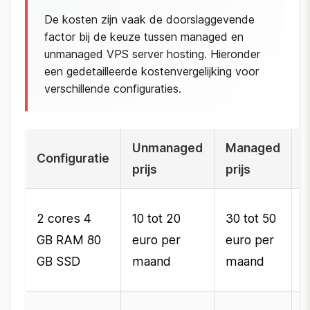
De kosten zijn vaak de doorslaggevende
factor bij de keuze tussen managed en
unmanaged VPS server hosting. Hieronder
een gedetailleerde kostenvergelijking voor
verschillende configuraties.
Unmanaged
Managed
V
Configuratie
prijs
prijs
p
2
2 cores 4
10 tot 20
30 tot 50
GB RAM 80
euro per
euro per
e
GB SSD
maand
maand
p