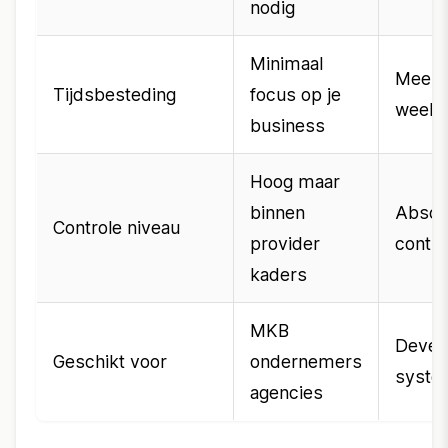
nodig
Minimaal
Meerd
Tijdsbesteding
focus op je
week 
business
Hoog maar
binnen
Absolu
Controle niveau
provider
contro
kaders
MKB
Devel
Geschikt voor
ondernemers
syste
agencies