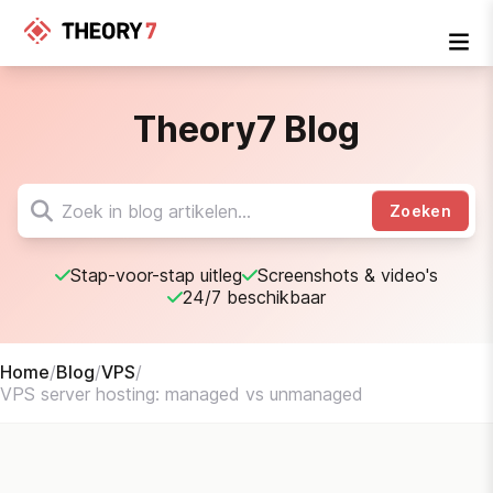
Theory7 Blog
Zoeken
Stap-voor-stap uitleg
Screenshots & video's
24/7 beschikbaar
Home
/
Blog
/
VPS
/
VPS server hosting: managed vs unmanaged