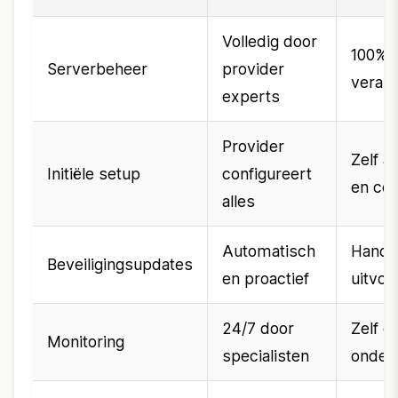
Volledig door
100% 
Serverbeheer
provider
verant
experts
Provider
Zelf al
Initiële setup
configureert
en con
alles
Automatisch
Handma
Beveiligingsupdates
en proactief
uitvoe
24/7 door
Zelf o
Monitoring
specialisten
onder