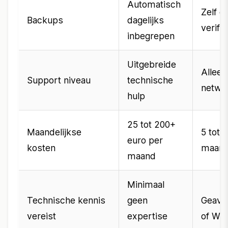
Automatisch
Zelf c
Backups
dagelijks
verifi
inbegrepen
Uitgebreide
Alleen
Support niveau
technische
netwe
hulp
25 tot 200+
Maandelijkse
5 tot 
euro per
kosten
maan
maand
Minimaal
Technische kennis
geen
Geava
vereist
expertise
of Wi