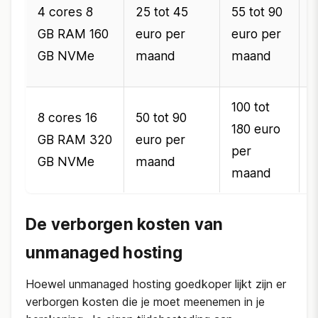
3
4 cores 8
25 tot 45
55 tot 90
GB RAM 160
euro per
euro per
e
GB NVMe
maand
maand
p
100 tot
6
8 cores 16
50 tot 90
180 euro
1
GB RAM 320
euro per
per
e
GB NVMe
maand
maand
p
De verborgen kosten van
unmanaged hosting
Hoewel unmanaged hosting goedkoper lijkt zijn er
verborgen kosten die je moet meenemen in je