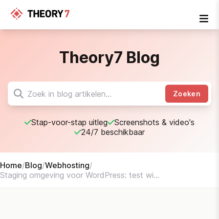
Theory7 Blog
Zoeken
Stap-voor-stap uitleg
Screenshots & video's
24/7 beschikbaar
Home
/
Blog
/
Webhosting
/
Staging omgeving voor WordPress: test wi...