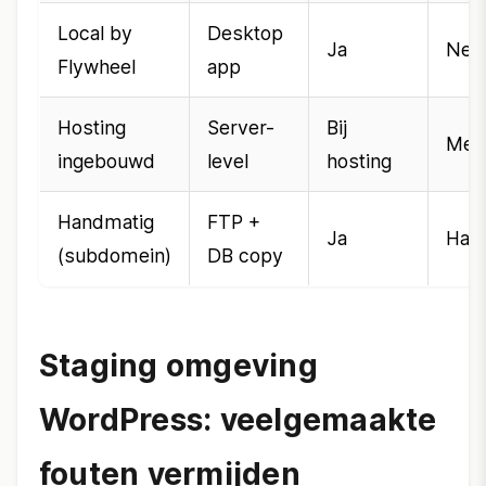
Local by
Desktop
Ja
Nee
Flywheel
app
Hosting
Server-
Bij
Mees
ingebouwd
level
hosting
Handmatig
FTP +
Ja
Han
(subdomein)
DB copy
Staging omgeving
WordPress: veelgemaakte
fouten vermijden