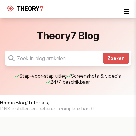
Theory7 Blog
Zoeken
Stap-voor-stap uitleg
Screenshots & video's
24/7 beschikbaar
Home
/
Blog
/
Tutorials
/
DNS instellen en beheren: complete handl...