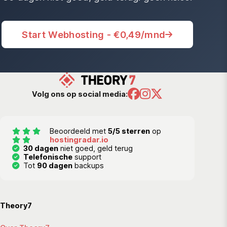
Start Webhosting - €0,49/mnd
Volg ons op social media:
Beoordeeld met
5/5 sterren
op
hostingradar.io
30 dagen
niet goed, geld terug
Telefonische
support
Tot
90 dagen
backups
Theory7