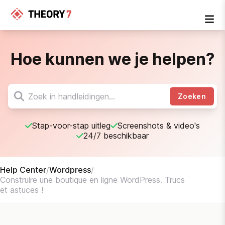
Hoe kunnen we je helpen?
Zoeken
Stap-voor-stap uitleg
Screenshots & video's
24/7 beschikbaar
Help Center
/
Wordpress
/
Construire une boutique en ligne WordPress. Trucs
et astuces !