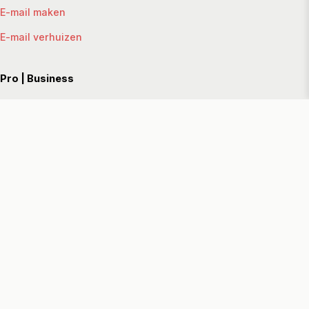
E-mail maken
E-mail verhuizen
Pro | Business
Servers
Dedicated server
VPS
Managed VPS
Reseller hosting
Websites
Website maken
Website verhuizen