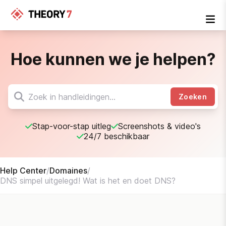
Hoe kunnen we je helpen?
Zoeken
Stap-voor-stap uitleg
Screenshots & video's
24/7 beschikbaar
Help Center
/
Domaines
/
DNS simpel uitgelegd! Wat is het en doet DNS?