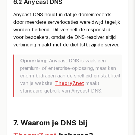
6.2 Anycast DNS
Anycast DNS houdt in dat je domeinrecords
door meerdere serverlocaties wereldwijd tegelijk
worden bediend. Dit versnelt de responstijd
voor bezoekers, omdat de DNS-resolver altijd
verbinding maakt met de dichtstbijzijnde server.
Opmerking
: Anycast DNS is vaak een
premium- of enterprise-oplossing, maar kan
enorm bijdragen aan de snelheid en stabiliteit
van je website.
Theory7.net
maakt
standaard gebruik van Anycast DNS.
7. Waarom je DNS bij