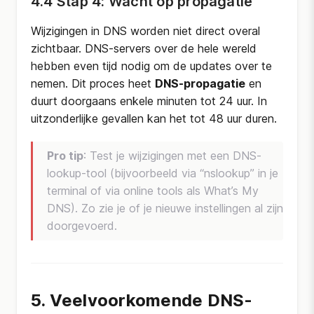
4.4 Stap 4: Wacht op propagatie
Wijzigingen in DNS worden niet direct overal
zichtbaar. DNS-servers over de hele wereld
hebben even tijd nodig om de updates over te
nemen. Dit proces heet
DNS-propagatie
en
duurt doorgaans enkele minuten tot 24 uur. In
uitzonderlijke gevallen kan het tot 48 uur duren.
Pro tip
: Test je wijzigingen met een DNS-
lookup-tool (bijvoorbeeld via “nslookup” in je
terminal of via online tools als What’s My
DNS). Zo zie je of je nieuwe instellingen al zijn
doorgevoerd.
5. Veelvoorkomende DNS-