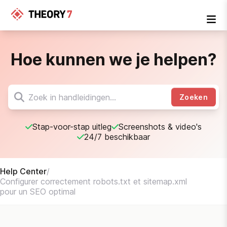
Hoe kunnen we je helpen?
Zoeken
Stap-voor-stap uitleg
Screenshots & video's
24/7 beschikbaar
Help Center
/
Configurer correctement robots.txt et sitemap.xml
pour un SEO optimal