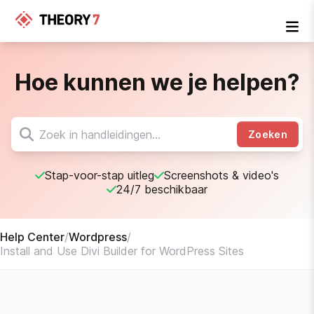
Hoe kunnen we je helpen?
Zoeken
Stap-voor-stap uitleg
Screenshots & video's
24/7 beschikbaar
Help Center
/
Wordpress
/
Install and Use Divi Builder for WordPress Sites