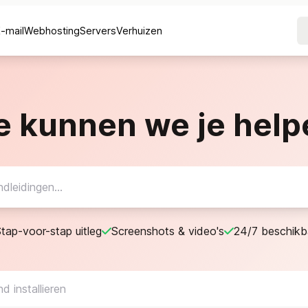
E-mail
Webhosting
Servers
Verhuizen
e kunnen we je help
tap-voor-stap uitleg
Screenshots & video's
24/7 beschikb
 installieren