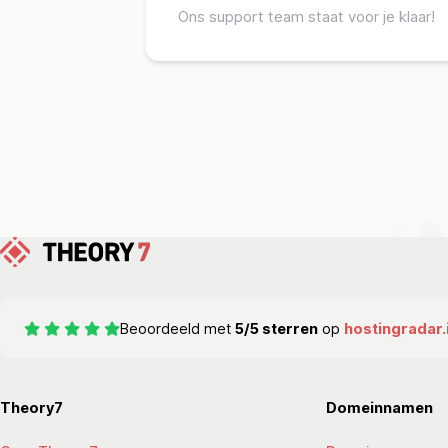
Ons support team staat voor je klaar!
Beoordeeld met
5/5 sterren
op
hostingradar.
Theory7
Domeinnamen