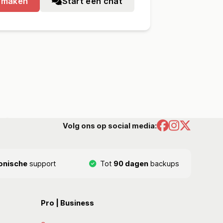
nmaken
Start een chat
Volg ons op social media:
onische
support
Tot
90 dagen
backups
Pro | Business