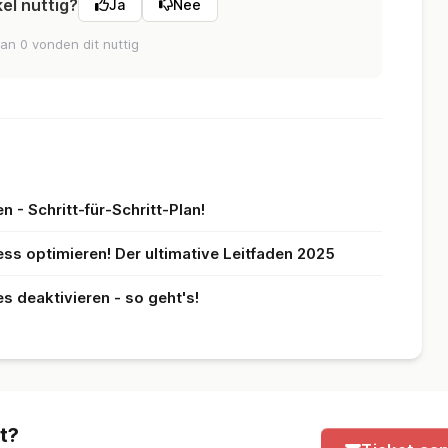
kel nuttig?
Ja
Nee
an 0 vonden dit nuttig
- Schritt-für-Schritt-Plan!
s optimieren! Der ultimative Leitfaden 2025
deaktivieren - so geht's!
t?