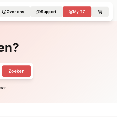
Over ons
Support
My T7
en?
Zoeken
aar