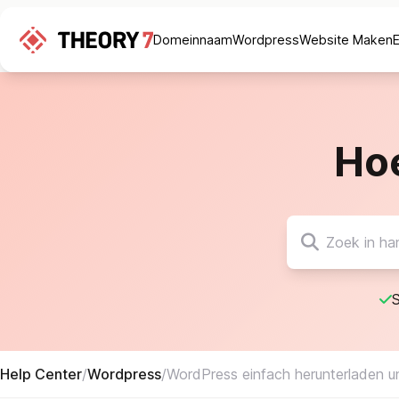
Domeinnaam
Wordpress
Website Maken
Ho
S
Help Center
/
Wordpress
/
WordPress einfach herunterladen und