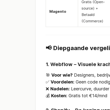
Gratis (Open-
source) +
Magento
Betaald
(Commerce)
📢 Diepgaande vergel
1. Webflow – Visuele kra
🎯
Voor wie?
Designers, bedrijv
✅
Voordelen:
Geen code nodig,
❌
Nadelen:
Leercurve, duurde
💰
Kosten:
Gratis tot €14/mnd