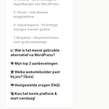
tegenhanger van WordPress
5. Ghost – Het ultieme
blogplatform
6. Squarespace – Prachtige
designs zonder gedoe
7. Magento – De powerhouse
voor grote webshops
📈 Wat is het meest gebruikte
alternatief na WordPress?
🎯 Mijn top 3 aanbevelingen
🛠️ Welke websitebuilder past
bij jou? (Quiz)
📢 Veelgestelde vragen (FAQ)
🚀 Kies het beste platform &
start vandaag!