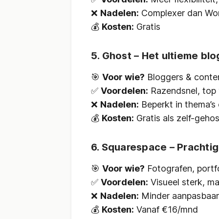
❌
Nadelen:
Complexer dan Wo
💰
Kosten:
Gratis
5. Ghost – Het ultieme bl
🎯
Voor wie?
Bloggers & conten
✅
Voordelen:
Razendsnel, top 
❌
Nadelen:
Beperkt in thema’s 
💰
Kosten:
Gratis als zelf-geho
6. Squarespace – Prachti
🎯
Voor wie?
Fotografen, portf
✅
Voordelen:
Visueel sterk, ma
❌
Nadelen:
Minder aanpasbaar
💰
Kosten:
Vanaf €16/mnd