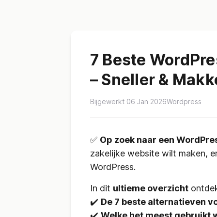
7 Beste WordPre
– Sneller & Makke
Bijgewerkt 06 Jan 2026
Wordpress
✅
Op zoek naar een WordPres
zakelijke website wilt maken, er
WordPress.
In dit
ultieme overzicht
ontdek
✔️
De 7 beste alternatieven 
✔️
Welke het meest gebruikt