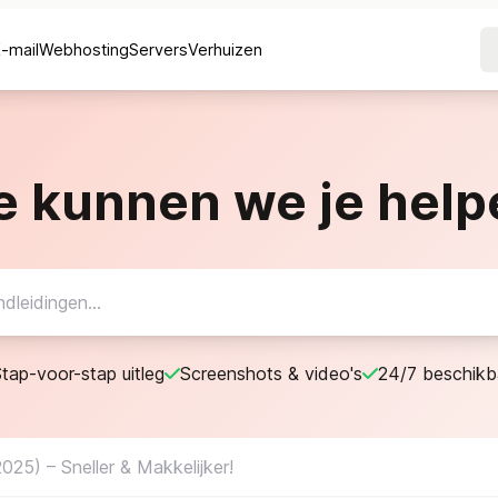
E-mail
Webhosting
Servers
Verhuizen
e kunnen we je help
tap-voor-stap uitleg
Screenshots & video's
24/7 beschikb
025) – Sneller & Makkelijker!