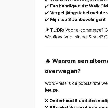
✔️
Een handige quiz: Welk CMS
✔️
Vergelijkingstabel met de 
✔️
Mijn top 3 aanbevelingen!
📌 TL;DR:
Voor e-commerce? Ga 
Webflow. Voor simpel & snel? G
🔥 Waarom een altern
overwegen?
WordPress is de populairste we
keuze
.
❌
Onderhoud & updates nodi
❌
Afhankelijk van plug-ins
– V