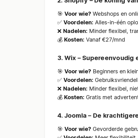
2. Shopify – De koning v
🎯
Voor wie?
Webshops en onli
✅
Voordelen:
Alles-in-één oplo
❌
Nadelen:
Minder flexibel, tr
💰
Kosten:
Vanaf €27/mnd
3. Wix – Supereenvoudig 
🎯
Voor wie?
Beginners en klei
✅
Voordelen:
Gebruiksvriendeli
❌
Nadelen:
Minder flexibel, ni
💰
Kosten:
Gratis met adverten
4. Joomla – De krachtige
🎯
Voor wie?
Gevorderde gebru
✅
Voordelen:
Meer flexibilitei