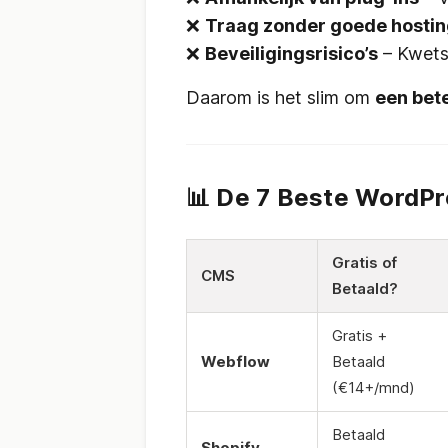
❌
Traag zonder goede hosti
❌
Beveiligingsrisico’s
– Kwets
Daarom is het slim om
een bet
📊 De 7 Beste WordPr
Gratis of
CMS
Betaald?
Gratis +
Webflow
Betaald
(€14+/mnd)
Betaald
Shopify