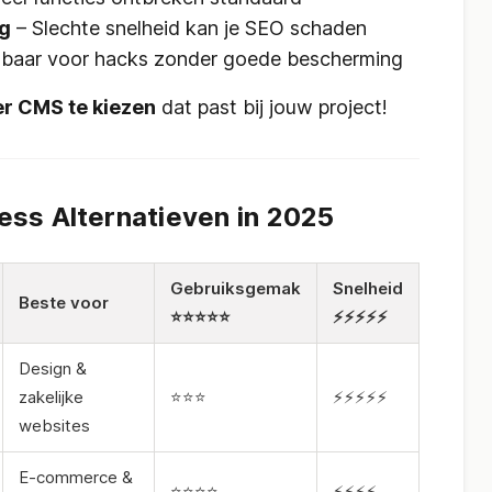
ng
– Slechte snelheid kan je SEO schaden
baar voor hacks zonder goede bescherming
er CMS te kiezen
dat past bij jouw project!
ess Alternatieven in 2025
Gebruiksgemak
Snelheid
Beste voor
⭐⭐⭐⭐⭐
⚡⚡⚡⚡⚡
Design &
zakelijke
⭐⭐⭐
⚡⚡⚡⚡⚡
websites
E-commerce &
⭐⭐⭐⭐
⚡⚡⚡⚡