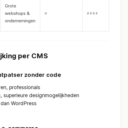
Grote
webshops &
⭐
⚡⚡⚡⚡
ondernemingen
ijking per CMS
chtpatser zonder code
en, professionals
 superieure designmogelijkheden
r dan WordPress