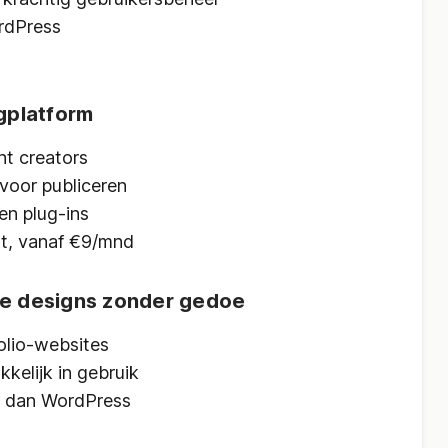
rdPress
ogplatform
t creators
voor publiceren
en plug-ins
st, vanaf €9/mnd
ge designs zonder gedoe
olio-websites
kkelijk in gebruik
 dan WordPress