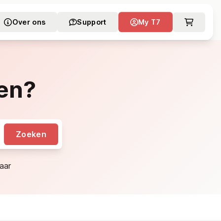
Over ons
Support
My T7
en?
Zoeken
aar