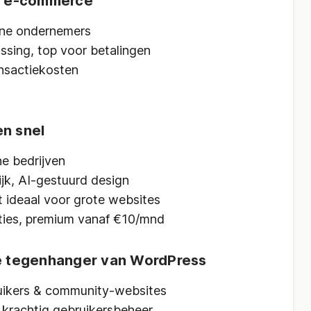
an e-commerce
ne ondernemers
ssing, top voor betalingen
ansactiekosten
en snel
ne bedrijven
jk, AI-gestuurd design
et ideaal voor grote websites
ties, premium vanaf €10/mnd
re tegenhanger van WordPress
ikers & community-websites
t, krachtig gebruikersbeheer