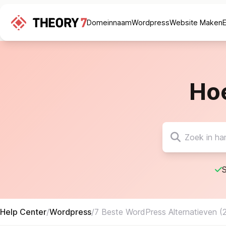
Domeinnaam
Wordpress
Website Maken
Ho
S
Help Center
/
Wordpress
/
7 Beste WordPress Alternatieven (2