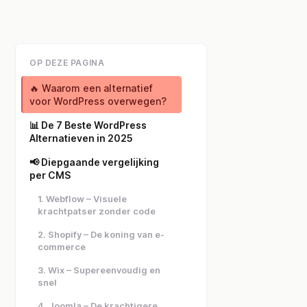
OP DEZE PAGINA
🔥 Waarom een alternatief
voor WordPress overwegen?
📊 De 7 Beste WordPress
Alternatieven in 2025
📢 Diepgaande vergelijking
per CMS
1. Webflow – Visuele
krachtpatser zonder code
2. Shopify – De koning van e-
commerce
3. Wix – Supereenvoudig en
snel
4. Joomla – De krachtigere