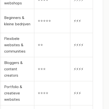
webshops
Beginners &
⭐⭐⭐⭐⭐
⚡⚡⚡
kleine bedrijven
Flexibele
websites &
⭐⭐
⚡⚡⚡⚡
communities
Bloggers &
content
⭐⭐⭐
⚡⚡⚡⚡
creators
Portfolio &
creatieve
⭐⭐⭐⭐
⚡⚡⚡
websites