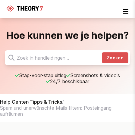
Hoe kunnen we je helpen?
Zoeken
Stap-voor-stap uitleg
Screenshots & video's
24/7 beschikbaar
Help Center
/
Tipps & Tricks
/
Spam und unerwünschte Mails filtern: Posteingang
aufräumen