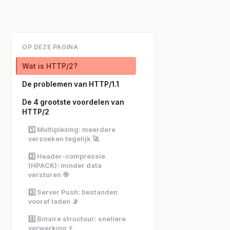
OP DEZE PAGINA
Wat is HTTP/2?
De problemen van HTTP/1.1
De 4 grootste voordelen van
HTTP/2
1️⃣ Multiplexing: meerdere
verzoeken tegelijk 🚀
2️⃣ Header-compressie
(HPACK): minder data
versturen 🎯
3️⃣ Server Push: bestanden
vooraf laden 📡
4️⃣ Binaire structuur: snellere
verwerking ⚡