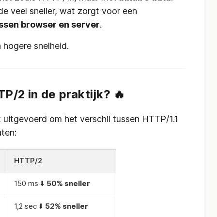
e veel sneller, wat zorgt voor een
ussen browser en server
.
 hogere snelheid.
P/2 in de praktijk? 🔥
 uitgevoerd om het verschil tussen HTTP/1.1
ten:
HTTP/2
150 ms ⬇️
50% sneller
1,2 sec ⬇️
52% sneller