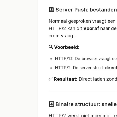
3️⃣ Server Push: bestanden
Normaal gesproken vraagt een b
HTTP/2 kan dit
vooraf
naar de
erom vraagt.
🔍 Voorbeeld:
HTTP/1.1: De browser vraagt ee
HTTP/2: De server stuurt
direc
✅
Resultaat:
Direct laden zond
4️⃣ Binaire structuur: snel
HTTP/2 werkt niet meer met te