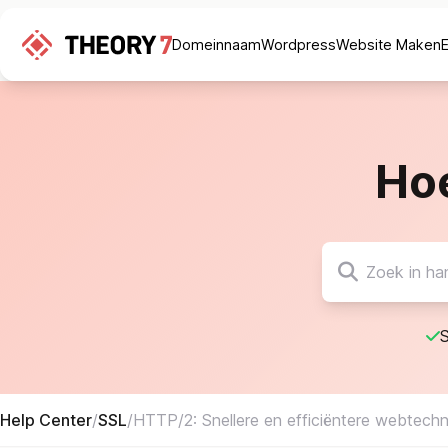
Domeinnaam
Wordpress
Website Maken
Ho
S
Help Center
/
SSL
/
HTTP/2: Snellere en efficiëntere webtechn