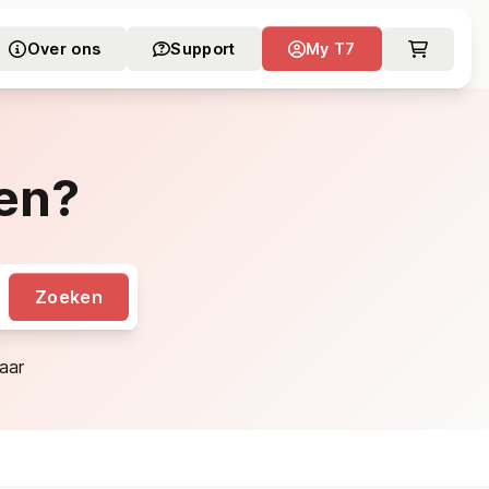
Over ons
Support
My T7
en?
Zoeken
aar