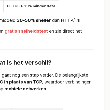
800 KB ⬇️
33% minder data
middeld
30-50% sneller
dan HTTP/1.1!
een
gratis snelheidstest
en zie direct het
 is het verschil?
3
gaat nog een stap verder. De belangrijkste
C in plaats van TCP
, waardoor verbindingen
 op
mobiele netwerken
.