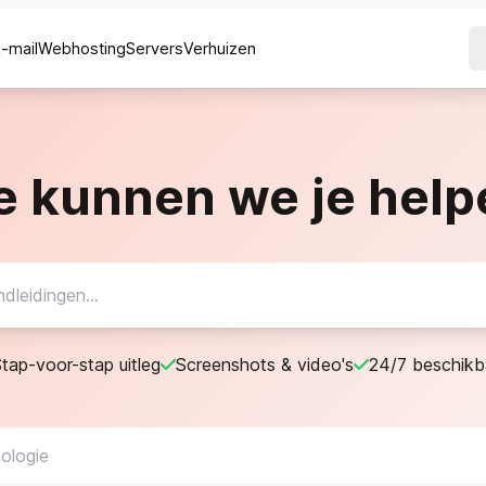
E-mail
Webhosting
Servers
Verhuizen
e kunnen we je help
tap-voor-stap uitleg
Screenshots & video's
24/7 beschikb
ologie