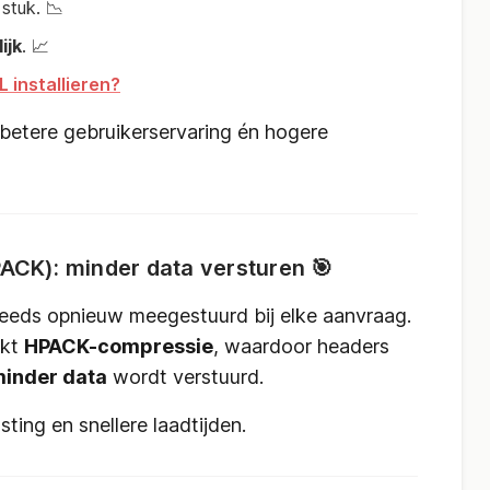
stuk. 📉
ijk
. 📈
 installieren?
 betere gebruikerservaring én hogere
ACK): minder data versturen 🎯
teeds opnieuw meegestuurd bij elke aanvraag.
ikt
HPACK-compressie
, waardoor headers
inder data
wordt verstuurd.
ting en snellere laadtijden.