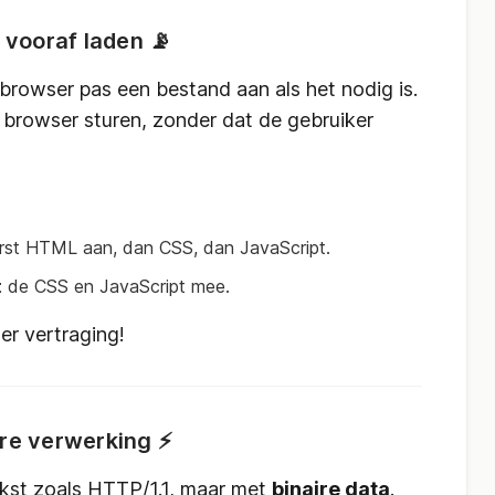
 vooraf laden 📡
rowser pas een bestand aan als het nodig is.
 browser sturen, zonder dat de gebruiker
rst HTML aan, dan CSS, dan JavaScript.
t
de CSS en JavaScript mee.
er vertraging!
lere verwerking ⚡
kst zoals HTTP/1.1, maar met
binaire data
.