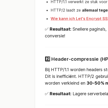
HTTP/1.1 verwerkt ze stuk voor 
HTTP/2 laadt ze
allemaal tegel
Wie kann ich Let's Encrypt SSL
✅
Resultaat:
Snellere pagina’s,
conversie!
2️⃣ Header-compressie (HP
Bij HTTP/1.1 worden headers s
Dit is inefficiënt. HTTP/2 gebru
worden verkleind en
30-50% m
✅
Resultaat:
Lagere serverbelas