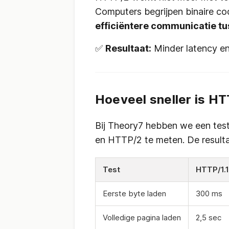
Computers begrijpen binaire cod
efficiëntere communicatie t
✅
Resultaat:
Minder latency en
Hoeveel sneller is HTT
Bij Theory7 hebben we een test
en HTTP/2 te meten. De resulta
Test
HTTP/1.1
Eerste byte laden
300 ms
Volledige pagina laden
2,5 sec