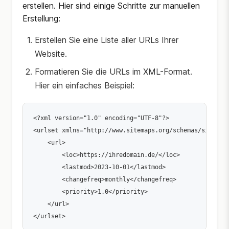
erstellen. Hier sind einige Schritte zur manuellen
Erstellung:
Erstellen Sie eine Liste aller URLs Ihrer
Website.
Formatieren Sie die URLs im XML-Format.
Hier ein einfaches Beispiel:
<?xml version="1.0" encoding="UTF-8"?>

<urlset xmlns="http://www.sitemaps.org/schemas/sitemap-
    <url>

        <loc>https://ihredomain.de/</loc>

        <lastmod>2023-10-01</lastmod>

        <changefreq>monthly</changefreq>

        <priority>1.0</priority>

    </url>

</urlset>