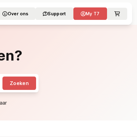
Over ons
Support
My T7
en?
Zoeken
aar