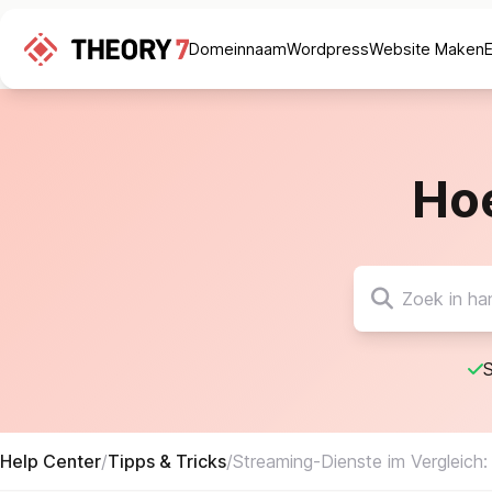
Domeinnaam
Wordpress
Website Maken
Ho
S
Help Center
/
Tipps & Tricks
/
Streaming-Dienste im Vergleich: