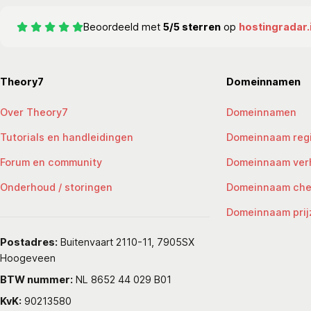
Beoordeeld met
5/5 sterren
op
hostingradar.
Theory7
Domeinnamen
Over Theory7
Domeinnamen
Tutorials en handleidingen
Domeinnaam regi
Forum en community
Domeinnaam ver
Onderhoud / storingen
Domeinnaam ch
Domeinnaam prij
Postadres:
Buitenvaart 2110-11, 7905SX
Hoogeveen
BTW nummer:
NL 8652 44 029 B01
KvK:
90213580