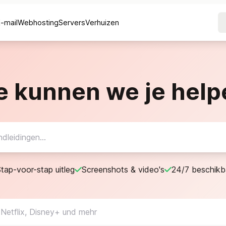
E-mail
Webhosting
Servers
Verhuizen
e kunnen we je help
tap-voor-stap uitleg
Screenshots & video's
24/7 beschikb
 Netflix, Disney+ und mehr