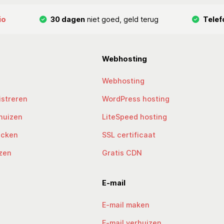
io
30 dagen
niet goed, geld terug
Telef
Webhosting
Webhosting
streren
WordPress hosting
huizen
LiteSpeed hosting
ecken
SSL certificaat
zen
Gratis CDN
E-mail
E-mail maken
E-mail verhuizen