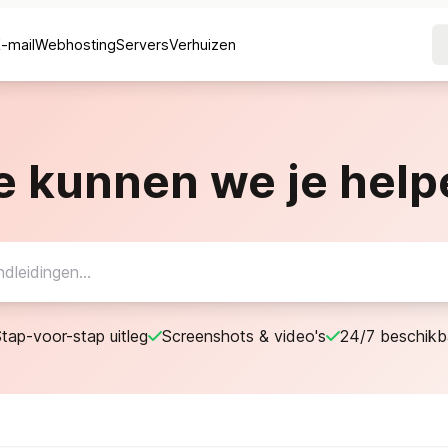
E-mail
Webhosting
Servers
Verhuizen
e kunnen we je help
tap-voor-stap uitleg
Screenshots & video's
24/7 beschikb