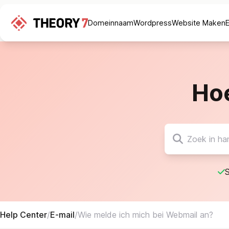
Domeinnaam
Wordpress
Website Maken
Ho
S
Help Center
/
E-mail
/
Wie melde ich mich bei Webmail an?