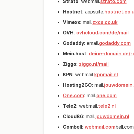
Strato
: webmail.
strato.com
Hostnet
: appsuite.
hostnet.co.
Vimexx
: mail.
zxcs.co.uk
OVH
:
ovhcloud.com/de/mail
Godaddy
: email.
godaddy.com
Mein.host
:
deine-domain.de/
Ziggo
:
ziggo.nl/mail
KPN
: webmail.
kpnmail.nl
Hosting2GO
: mail.
jouwdomein.
One.com
: mail.
one.com
Tele2
: webmail.
tele2.nl
Cloud86
: mail.
jouwdomein.nl
Combell
:
webmail.com
bell.com