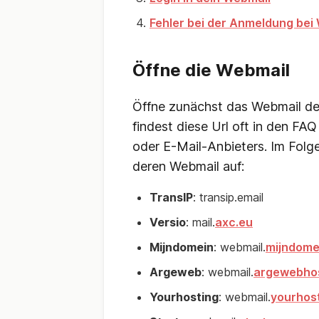
Fehler bei der Anmeldung bei
Öffne die Webmail
Öffne zunächst das Webmail de
findest diese Url oft in den FA
oder E-Mail-Anbieters. Im Folge
deren Webmail auf:
TransIP
: transip.email
Versio
: mail.
axc.eu
Mijndomein
: webmail.
mijndomei
Argeweb
: webmail.
argewebhos
Yourhosting
: webmail.
yourhost