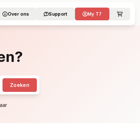
Over ons
Support
My T7
en?
Zoeken
aar