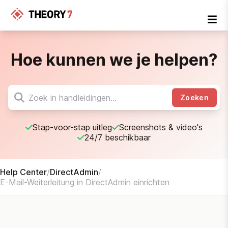
Hoe kunnen we je helpen?
Zoeken
Stap-voor-stap uitleg
Screenshots & video's
24/7 beschikbaar
Help Center
/
DirectAdmin
/
E-Mail-Weiterleitung in DirectAdmin einrichten